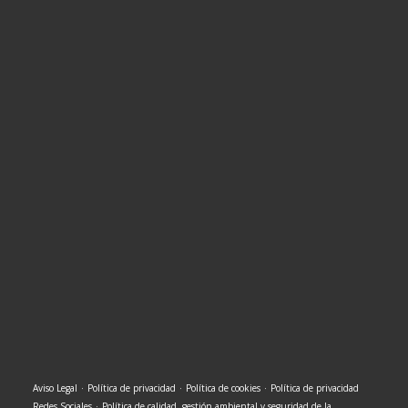
Aviso Legal
·
Política de privacidad
·
Política de cookies
·
Política de privacidad
Redes Sociales
·
Política de calidad, gestión ambiental y seguridad de la