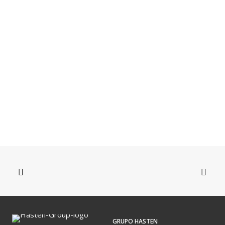
30 de julio de 2026
La IA está cambiando el desarrollo de software: así será el
nuevo rol de desarrollador
GRUPO HASTEN