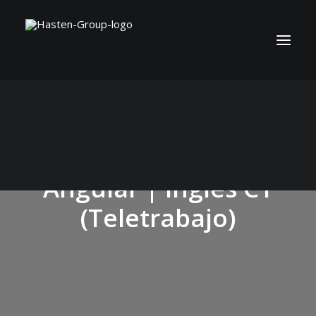
Technical Lead
Angular | Inglés C1
(Teletrabajo)