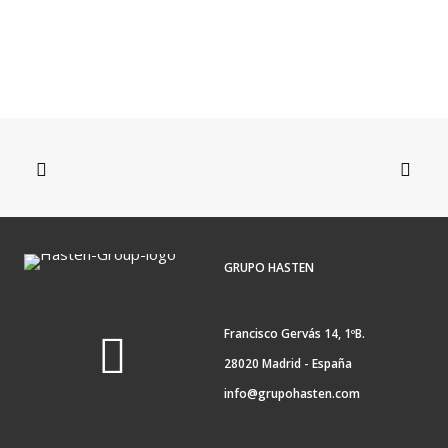
30 de julio de 2026
La IA está cambiando el desarrollo de software: así será el
nuevo rol de desarrollador
GRUPO HASTEN
Francisco Gervás 14, 1ºB.
28020 Madrid - España
info@grupohasten.com