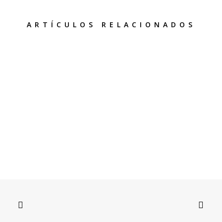
ARTÍCULOS RELACIONADOS
30 de julio de 2026
La IA está cambiando el desarrollo de software: así será el