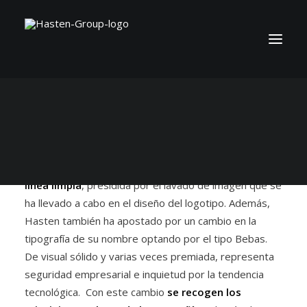
Con el fin de ofrecer una identidad de acuerdo a las
exigencias del mercado, Hasten Group renueva
su
imagen corporativa.
La compañía, líder en eficiencia tecnológica, ha querido
reflejar su
esencia y personalidad de marca
bajo una
línea limpia
, presidida por el lavado de imagen que se
ha llevado a cabo en el diseño del logotipo. Además,
Hasten también ha apostado por un cambio en la
tipografía de su nombre optando por el tipo Bebas.
De visual sólido y varias veces premiada, representa
seguridad empresarial e inquietud por la tendencia
tecnológica. Con este cambio
se recogen los