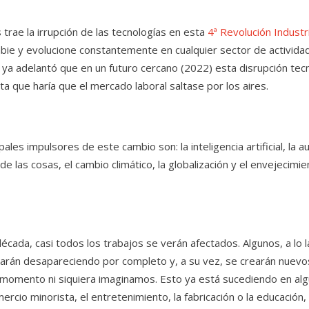
trae la irrupción de las tecnologías en esta
4ª Revolución Industri
ie y evolucione constantemente en cualquier sector de actividad.
ya adelantó que en un futuro cercano (2022) esta disrupción tec
a que haría que el mercado laboral saltase por los aires.
pales impulsores de este cambio son: la inteligencia artificial, la a
 de las cosas, el cambio climático, la globalización y el envejecim
écada, casi todos los trabajos se verán afectados. Algunos, a lo l
arán desapareciendo por completo y, a su vez, se crearán nuev
 momento ni siquiera imaginamos. Esto ya está sucediendo en a
omercio minorista, el entretenimiento, la fabricación o la educació