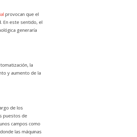
al
provocan que el
 En este sentido, el
nológica generaría
utomatización, la
iento y aumento de la
argo de los
os puestos de
lgunos campos como
n, donde las máquinas