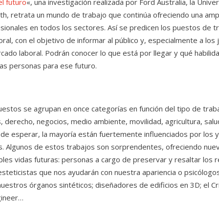
l futuro
«, una investigación realizada por Ford Australia, la Unive
ith, retrata un mundo de trabajo que continúa ofreciendo una am
ionales en todos los sectores. Así se predicen los puestos de t
oral, con el objetivo de informar al público y, especialmente a lo
cado laboral. Podrán conocer lo que está por llegar y qué habilid
as personas para ese futuro.
stos se agrupan en once categorías en función del tipo de traba
, derecho, negocios, medio ambiente, movilidad, agricultura, salu
 de esperar, la mayoría están fuertemente influenciados por los
s. Algunos de estos trabajos son sorprendentes, ofreciendo nue
les vidas futuras: personas a cargo de preservar y resaltar los 
steticistas que nos ayudarán con nuestra apariencia o psicólog
uestros órganos sintéticos; diseñadores de edificios en 3D; el Cr
gineer…