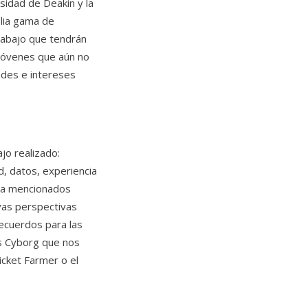
rsidad de Deakin y la
plia gama de
rabajo que tendrán
s jóvenes que aún no
ades e intereses
jo realizado:
d, datos, experiencia
 ya mencionados
vas perspectivas
recuerdos para las
os Cyborg que nos
icket Farmer o el