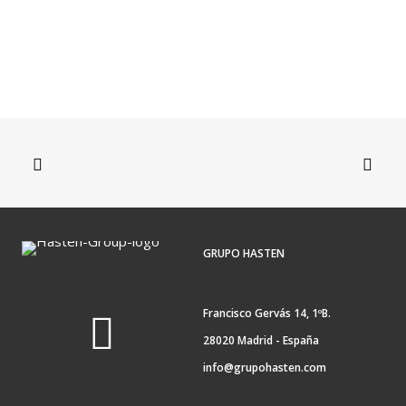
30 de julio de 2026
La IA está cambiando el desarrollo de software: así será el
nuevo rol de desarrollador
GRUPO HASTEN
Francisco Gervás 14, 1ºB.
28020 Madrid - España
info@grupohasten.com