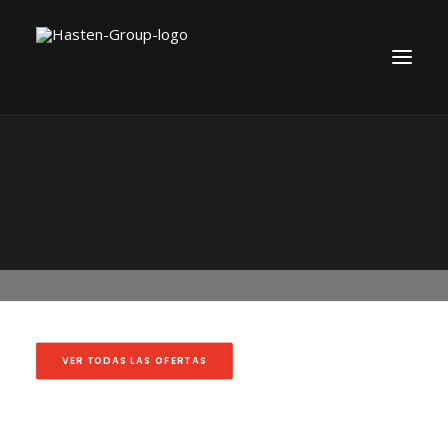
Desarrollador/a
Frontend Cells | 100%
TELETRABAJO
VER TODAS LAS OFERTAS