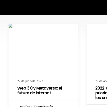
22 de junio de 2022
27 de ab
Web 3.0 y Metaverso: el
2022:
futuro de internet
priori
los e
por Dpto. Comunicación